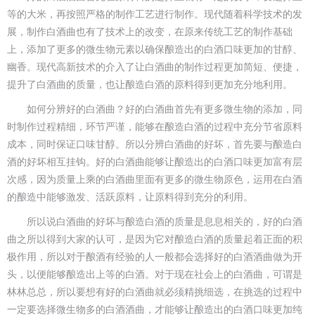
等的大米，再按照严格的制作工艺进行制作。现代随着科学技术的发
展，制作白酒曲也有了技术上的改变，在原来传统工艺的制作基础
上，添加了更多的微生物元素以确保酿造出的白酒口味更加的甘醇、
幽香。现代高新技术的介入了让白酒曲的制作过程更加简短、便捷，
提升了白酒曲的质量，也让酿造白酒的原料得到更加充分地利用。
如何分辨好的白酒曲？好的白酒曲首先有更多微生物的添加，同
时制作过程精细，环节严谨，能够在酿造白酒的过程中充分节省原料
成本，同时保证口味甘醇。所以分辨白酒曲的好坏，首先要与酿造白
酒的好坏相互挂钩。好的白酒曲能够让酿造出的白酒口味更加富有层
次感，因为质量上乘的白酒曲里面有更多的微生物原色，运用在白酒
的酿造中能够激发、活跃原料，让原料得到充分的利用。
所以说白酒曲的好坏与酿造白酒的质量是息息相关的，好的白酒
曲之所以得到大家的认可，是因为它对酿造白酒的质量起着正面的积
极作用，所以对于酿酒有经验的人一般都会选择好的白酒酒曲做为开
头，以便能够酿造出上等的白酒。对于现在社会上的白酒曲，可谓是
林林总总，所以要想有好的白酒曲就必须精挑细选，在挑选的过程中
一定要选择微生物多的白酒酒曲，才能够让酿造出的白酒口味更加纯