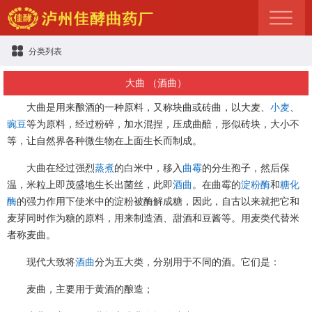
分类列表
大曲 （酒曲）
大曲是用来酿酒的一种原料，又称块曲或砖曲，以大麦、
小麦
、
豌豆
等为原料，经过粉碎，加水混捏，压成曲醅，形似砖块，大小不
等，让自然界各种微生物在上面生长而制成。
大曲在经过强烈
蒸煮
的白米中，移入
曲霉
的分生孢子，然后保
温，米粒上即茂盛地生长出菌丝，此即
酒曲
。在曲霉的
淀粉酶
和
糖化
酶
的强力作用下使米中的淀粉被酶解成糖，因此，自古以来就把它和
麦芽同时作为糖的原料，用来制造酒、甜酒和豆酱等。用麦类代替米
者称麦曲。
现代大致将
酒曲
分为五大类，分别用于不同的酒。它们是：
麦曲，主要用于黄酒的酿造；