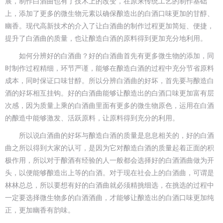
展，制作白酒曲也有了技术上的改变，在原来传统工艺的制作基础
上，添加了更多的微生物元素以确保酿造出的白酒口味更加的甘醇、
幽香。现代高新技术的介入了让白酒曲的制作过程更加简短、便捷，
提升了白酒曲的质量，也让酿造白酒的原料得到更加充分地利用。
如何分辨好的白酒曲？好的白酒曲首先有更多微生物的添加，同
时制作过程精细，环节严谨，能够在酿造白酒的过程中充分节省原料
成本，同时保证口味甘醇。所以分辨白酒曲的好坏，首先要与酿造白
酒的好坏相互挂钩。好的白酒曲能够让酿造出的白酒口味更加富有层
次感，因为质量上乘的白酒曲里面有更多的微生物原色，运用在白酒
的酿造中能够激发、活跃原料，让原料得到充分的利用。
所以说白酒曲的好坏与酿造白酒的质量是息息相关的，好的白酒
曲之所以得到大家的认可，是因为它对酿造白酒的质量起着正面的积
极作用，所以对于酿酒有经验的人一般都会选择好的白酒酒曲做为开
头，以便能够酿造出上等的白酒。对于现在社会上的白酒曲，可谓是
林林总总，所以要想有好的白酒曲就必须精挑细选，在挑选的过程中
一定要选择微生物多的白酒酒曲，才能够让酿造出的白酒口味更加纯
正，更加幽香有韵味。