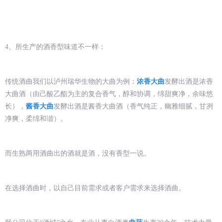
4、所生产的酒香型味道不一样：
传统酒曲我们以泸州瑞华生物的大曲为例：
浓香大曲
发酵出酒是浓香
大曲酒（由己酸乙酯为主的复合香气，醇和协调，绵甜爽净，余味悠
长），
酱香大曲
发酵出酒是酱香大曲酒（香气纯正，幽雅细腻，甘冽
净爽，柔绵和谐）。
而生熟两用酒曲出的酒就是酒，没有香型一说。
在选择酒曲时，以自己目前需求或者客户需求来选择酒曲。